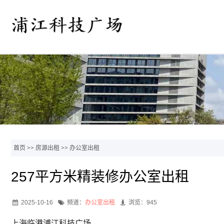
首页
>>
房源出租
>>
办公室出租
257平方米精装修办公室出租
2025-10-16
频道：
办公室出租
浏览：945
上海临港浦江科技广场